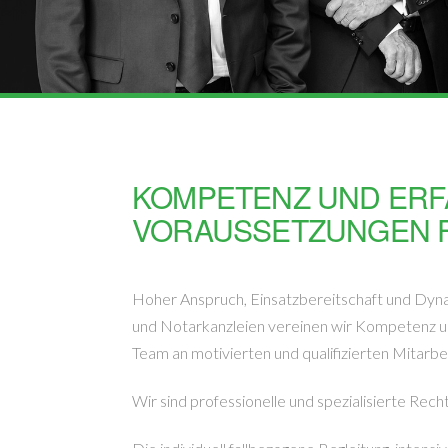
KOMPETENZ UND ERF
VORAUSSETZUNGEN F
Hoher Anspruch, Einsatzbereitschaft und Dyna
und Notarkanzleien vereinen wir Kompetenz u
Team an motivierten und qualifizierten Mitarbe
Wir sind professionelle und spezialisierte Re