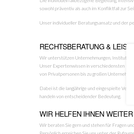
Die individuell fallbezogene Begleitung, inten
sowohl präventiv als auch im Konfliktfall zur Se
Unser individueller Beratungsansatz und der p
RECHTSBERATUNG & LEIS
Wir unterstützen Unternehmungen, Institution
Unser Expertenwissen in verschiedensten Rech
von Privatpersonen bis zu großen Unternehme
Dabei ist die langjährige und eingespielte Ver
handeln von entscheidender Bedeutung.
WIR HELFEN IHNEN WEITER
Wir beraten Sie gern und stehen für Fragen und
Persönlich erreichen Sie uns unter der Rufnum