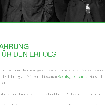
AHRUNG –
ÜR DEN ERFOLG
mik zeichnen den Teamgeist unserer Sozietät aus. Gewachsen aus
nd Erfahrung von 9 in verschiedenen
Rechtsgebieten
spezialisiert
itern.
chtsberater mit umfassenden zivilrechtlichen Schwerpunktthemen.