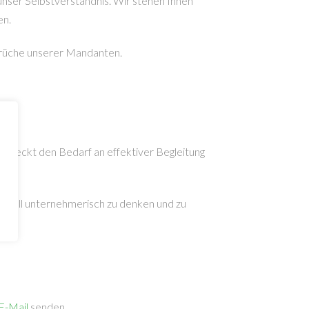
 unser Selbstverständnis. Wir stehen Ihnen
en.
sprüche unserer Mandanten.
 deckt den Bedarf an effektiver Begleitung
rfsfall unternehmerisch zu denken und zu
E-Mail
senden.