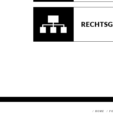
/ HOME
/ F