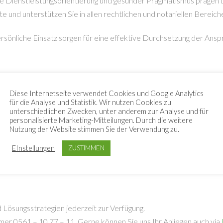
sive Dienstleistungsorientierung und gesunder Pragmatismus prägen
ite und unterstützen Sie in allen rechtlichen und notariellen Bereich
ersönliche Einsatz sorgen für eine effektive Durchsetzung der An
TUNGEN
Diese Internetseite verwendet Cookies und Google Analytics
en und Privatpersonen.
für die Analyse und Statistik. Wir nutzen Cookies zu
tsgebieten macht den Unterschied. Die Erfahrung unserer Sozietät
unterschiedlichen Zwecken, unter anderem zur Analyse und für
personalisierte Marketing-Mitteilungen. Durch die weitere
n ab.
Nutzung der Website stimmen Sie der Verwendung zu.
zahnung unserer Expertise sowie der Wille und die Fähigkeit im Beda
EInstellungen
ZUSTIMMEN
 Lösungsstrategien jederzeit zur Verfügung.
mer 0561 – 10 77 – 11. Gerne können Sie uns Ihr Anliegen auch via