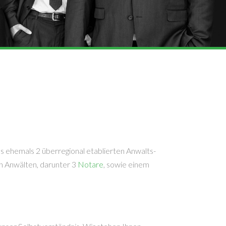
 ehemals 2 überregional etablierten Anwalts-
en Anwälten, darunter 3
Notare
, sowie einem