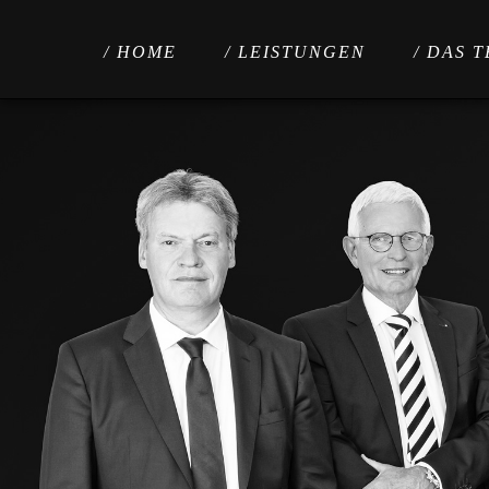
Kanzlei
/spalckhaver
/ HOME
/ LEISTUNGEN
/ DAS 
/keuneke
/baum